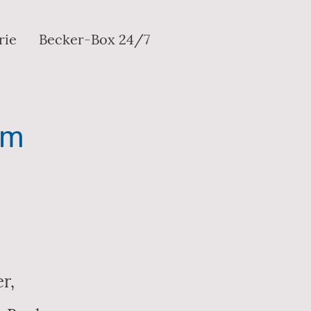
rie
Becker-Box 24/7
im
r,