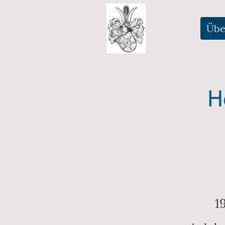
Übe
H
1